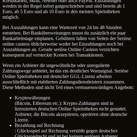
Kreditkarten, Skrill, Neteller oder auch PayPal. Einzahlungen
werden in der Regel sofort gutgeschrieben und sind bereits ab 1
Euro, ab 5 Euro und ab 10 Euro in den meisten Spielotheken
möglich.
Bei Auszahlungen kann eine Wartezeit von 24 bis 48 Stunden
entstehen. Bei Banküberweisungen musst du zusätzlich ein paar
Bankarbeitstage einplanen. Gebühren fallen von Seiten der Seriöse
online casinos üblicherweise weder bei Einzahlungen noch bei
Auszahlungen an. Gerade seriöse Online Casinos verzichten
konsequent auf versteckte Kosten bei Transaktionen.
Wenn ein Anbieter dir ungewöhnliche oder unregulierte
Zahlungswege anbietet, ist das ein deutliches Warnsignal. Seriöse
Online Spielotheken mit deutscher GGL-Lizenz arbeiten
ausschließlich mit etablierten Zahlungsdienstleistern zusammen.
Diese Methoden sind nicht Teil eines vertrauenswürdigen Angebots:
Kryptowährungen
(Bitcoin, Ethereum etc.): Krypto-Zahlungen sind in
lizenzierten deutschen Online Spielotheken nicht gestattet.
Anbieter, die Bitcoin akzeptieren, operieren ohne deutsche
Lizenz.
Bezahlung auf Rechnung
: Glücksspiel auf Rechnung verstößt gegen deutsches
Glücksspielrecht und ist bei keinem seriösen Anbieter