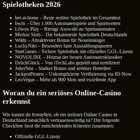
Spielotheken 2026
bet-at-home – Beste seriöse Spielothek im Gesamttest
bwin – Über 1.000 Automatenspiele und Sportwetten
Löwen Play – Riesige Auswahl an Spielautomaten
Merkur Slots – Die bekannteste Spielothek Deutschlands
Wildz – Attraktivster Bonus für Neueinsteiger
LuckyNiki – Besonders faire Auszahlungsquoten
StarGames – Sichere Spielothek mit offizieller GGL-Lizenz
NOVOLINE – Heimat der besten Automatenklassiker
DrückGlück – Von iTechLabs geprüft und zertifiziert
JokerStar – Starker Bonus und seriöser Betreiber
JackpotPiraten – Unkomplizierte Verifizierung via ID-Now
LeoVegas – Mehr als 900 Slots und exzellente App
Woran du ein seriöses Online-Casino
erkennst
Wie kannst du feststellen, ob ein seriöses Online Casino in
Deutschland tatsächlich vertrauenswürdig ist? Die folgende
Checkliste fasst die entscheidenden Kriterien zusammen:
Offizielle GGL-Lizenz