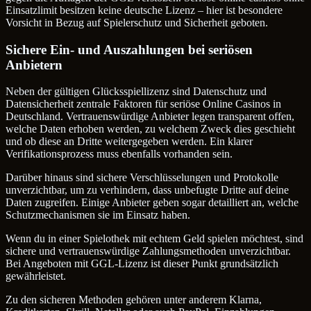
Einsatzlimit besitzen keine deutsche Lizenz – hier ist besondere
Vorsicht in Bezug auf Spielerschutz und Sicherheit geboten.
Sichere Ein- und Auszahlungen bei seriösen
Anbietern
Neben der gültigen Glücksspiellizenz sind Datenschutz und
Datensicherheit zentrale Faktoren für seriöse Online Casinos in
Deutschland. Vertrauenswürdige Anbieter legen transparent offen,
welche Daten erhoben werden, zu welchem Zweck dies geschieht
und ob diese an Dritte weitergegeben werden. Ein klarer
Verifikationsprozess muss ebenfalls vorhanden sein.
Darüber hinaus sind sichere Verschlüsselungen und Protokolle
unverzichtbar, um zu verhindern, dass unbefugte Dritte auf deine
Daten zugreifen. Einige Anbieter geben sogar detailliert an, welche
Schutzmechanismen sie im Einsatz haben.
Wenn du in einer Spielothek mit echtem Geld spielen möchtest, sind
sichere und vertrauenswürdige Zahlungsmethoden unverzichtbar.
Bei Angeboten mit GGL-Lizenz ist dieser Punkt grundsätzlich
gewährleistet.
Zu den sicheren Methoden gehören unter anderem Klarna,