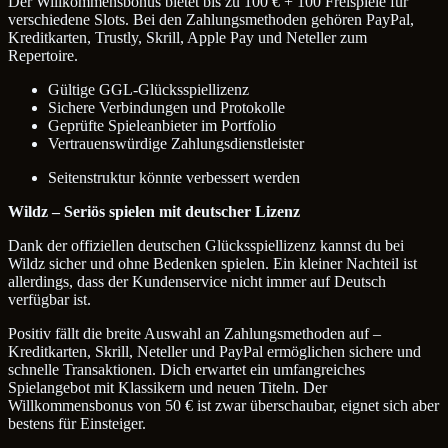
Der Willkommensbonus bietet bis zu 100 € + 100 Freispiele für
verschiedene Slots. Bei den Zahlungsmethoden gehören PayPal,
Kreditkarten, Trustly, Skrill, Apple Pay und Neteller zum
Repertoire.
Gültige GGL-Glücksspiellizenz
Sichere Verbindungen und Protokolle
Geprüfte Spieleanbieter im Portfolio
Vertrauenswürdige Zahlungsdienstleister
Seitenstruktur könnte verbessert werden
Wildz – Seriös spielen mit deutscher Lizenz
Dank der offiziellen deutschen Glücksspiellizenz kannst du bei
Wildz sicher und ohne Bedenken spielen. Ein kleiner Nachteil ist
allerdings, dass der Kundenservice nicht immer auf Deutsch
verfügbar ist.
Positiv fällt die breite Auswahl an Zahlungsmethoden auf –
Kreditkarten, Skrill, Neteller und PayPal ermöglichen sichere und
schnelle Transaktionen. Dich erwartet ein umfangreiches
Spielangebot mit Klassikern und neuen Titeln. Der
Willkommensbonus von 50 € ist zwar überschaubar, eignet sich aber
bestens für Einsteiger.