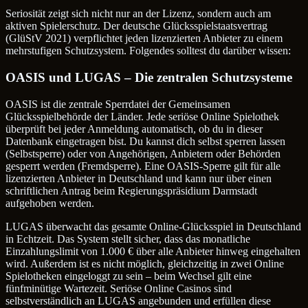
Seriosität zeigt sich nicht nur an der Lizenz, sondern auch am
aktiven Spielerschutz. Der deutsche Glücksspielstaatsvertrag
(GlüStV 2021) verpflichtet jeden lizenzierten Anbieter zu einem
mehrstufigen Schutzsystem. Folgendes solltest du darüber wissen:
OASIS und LUGAS – Die zentralen Schutzsysteme
OASIS ist die zentrale Sperrdatei der Gemeinsamen
Glücksspielbehörde der Länder. Jede seriöse Online Spielothek
überprüft bei jeder Anmeldung automatisch, ob du in dieser
Datenbank eingetragen bist. Du kannst dich selbst sperren lassen
(Selbstsperre) oder von Angehörigen, Anbietern oder Behörden
gesperrt werden (Fremdsperre). Eine OASIS-Sperre gilt für alle
lizenzierten Anbieter in Deutschland und kann nur über einen
schriftlichen Antrag beim Regierungspräsidium Darmstadt
aufgehoben werden.
LUGAS überwacht das gesamte Online-Glücksspiel in Deutschland
in Echtzeit. Das System stellt sicher, dass das monatliche
Einzahlungslimit von 1.000 € über alle Anbieter hinweg eingehalten
wird. Außerdem ist es nicht möglich, gleichzeitig in zwei Online
Spielotheken eingeloggt zu sein – beim Wechsel gilt eine
fünfminütige Wartezeit. Seriöse Online Casinos sind
selbstverständlich an LUGAS angebunden und erfüllen diese