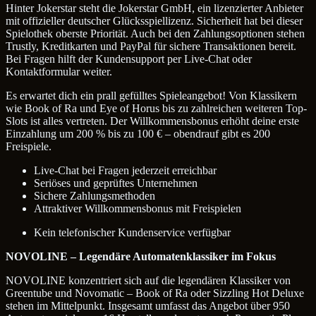
Hinter Jokerstar steht die Jokerstar GmbH, ein lizenzierter Anbieter
mit offizieller deutscher Glücksspiellizenz. Sicherheit hat bei dieser
Spielothek oberste Priorität. Auch bei den Zahlungsoptionen stehen
Trustly, Kreditkarten und PayPal für sichere Transaktionen bereit.
Bei Fragen hilft der Kundensupport per Live-Chat oder
Kontaktformular weiter.
Es erwartet dich ein prall gefülltes Spieleangebot! Von Klassikern
wie Book of Ra und Eye of Horus bis zu zahlreichen weiteren Top-
Slots ist alles vertreten. Der Willkommensbonus erhöht deine erste
Einzahlung um 200 % bis zu 100 € – obendrauf gibt es 200
Freispiele.
Live-Chat bei Fragen jederzeit erreichbar
Seriöses und geprüftes Unternehmen
Sichere Zahlungsmethoden
Attraktiver Willkommensbonus mit Freispielen
Kein telefonischer Kundenservice verfügbar
NOVOLINE – Legendäre Automatenklassiker im Fokus
NOVOLINE konzentriert sich auf die legendären Klassiker von
Greentube und Novomatic – Book of Ra oder Sizzling Hot Deluxe
stehen im Mittelpunkt. Insgesamt umfasst das Angebot über 950