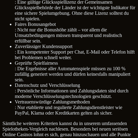
: Eine gültige Glücksspiellizenz der Gemeinsamen
Glücksspielbehörde der Länder ist der wichtigste Indikator für
eine sichere Spielumgebung. Ohne diese Lizenz solltest du
nicht spielen.
Faires Bonusangebot
: Nicht nur die Bonushöhe zählt – vor allem die
Umsatzbedingungen müssen transparent und realistisch
erfüllbar sein.
Zuverlässiger Kundensupport
: Ein kompetenter Support per Chat, E-Mail oder Telefon hilft
bei Problemen schnell weiter.
Geprüfte Spielfairness
: Die Ergebnisse aller Automatenspiele müssen zu 100 %
zufällig generiert werden und dürfen keinesfalls manipuliert
sein.
Datenschutz und Verschlüsselung
: Persönliche Informationen und Zahlungsdaten sind durch
moderne Verschlüsselungstechnologien geschützt.
Vertrauenswürdige Zahlungsmethoden
: Nur etablierte und regulierte Zahlungsdienstleister wie
PayPal, Klarna oder Kreditkarten gelten als sicher.
Sämtliche weiteren Kriterien kannst du in unserem umfassenden
Spielotheken-Vergleich nachlesen. Besonders bei neuen seriösen
Online Casinos lohnt es sich, genau hinzuschauen und alle Punkte