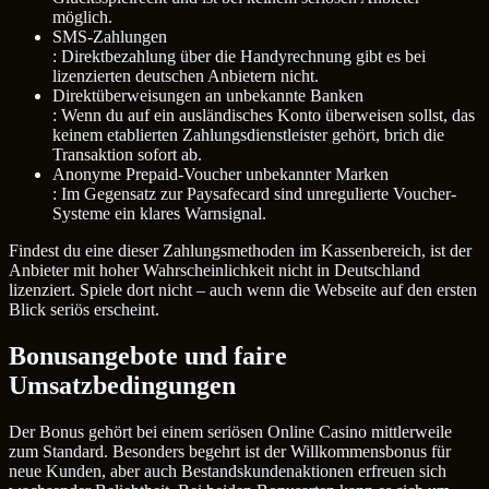
möglich.
SMS-Zahlungen
: Direktbezahlung über die Handyrechnung gibt es bei
lizenzierten deutschen Anbietern nicht.
Direktüberweisungen an unbekannte Banken
: Wenn du auf ein ausländisches Konto überweisen sollst, das
keinem etablierten Zahlungsdienstleister gehört, brich die
Transaktion sofort ab.
Anonyme Prepaid-Voucher unbekannter Marken
: Im Gegensatz zur Paysafecard sind unregulierte Voucher-
Systeme ein klares Warnsignal.
Findest du eine dieser Zahlungsmethoden im Kassenbereich, ist der
Anbieter mit hoher Wahrscheinlichkeit nicht in Deutschland
lizenziert. Spiele dort nicht – auch wenn die Webseite auf den ersten
Blick seriös erscheint.
Bonusangebote und faire
Umsatzbedingungen
Der Bonus gehört bei einem seriösen Online Casino mittlerweile
zum Standard. Besonders begehrt ist der Willkommensbonus für
neue Kunden, aber auch Bestandskundenaktionen erfreuen sich