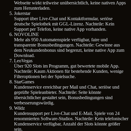
Webseite wirkt teilweise unübersichtlich, keine nativen Apps
zum Herunterladen.
Jokerstar
Support über Live-Chat und Kontaktformular, seriöse
deutsche Spielothek mit GGL-Lizenz. Nachteile: Kein
Support per Telefon, keine native App vorhanden.
NOVOLINE
Mehr als 950 Automatenspiele verfügbar, faire und
transparente Bonusbedingungen. Nachteile: Gewinne aus
dem Neukundenbonus sind begrenzt, keine native App zum
Download.
LeoVegas
Über 920 Slots im Programm, gut bewertete mobile App.
Nachteile: Kaum Aktionen für bestehende Kunden, wenige
Filteroptionen bei der Spielsuche.
StarGames
Kundenservice erreichbar per Mail und Chat, seriöse und
geprüfte Spieleanbieter. Nachteile: Seite könnte
übersichtlicher gestaltet sein, Bonusbedingungen sind
verbesserungswürdig.
Wildz
Kundensupport per Live-Chat und E-Mail, Spiele von 24
renommierten Software-Studios. Nachteile: Kein telefonischer
Kundenservice verfügbar, Anzahl der Slots könnte größer
sein.