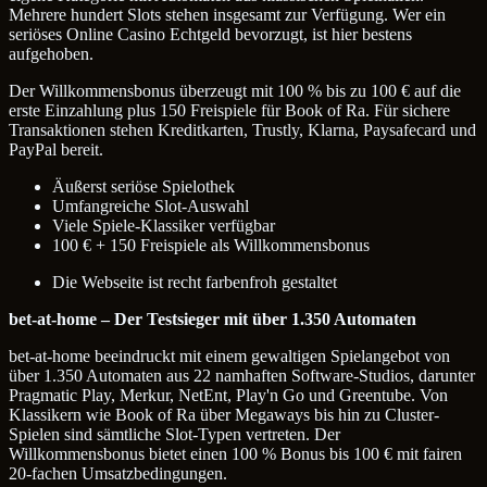
Mehrere hundert Slots stehen insgesamt zur Verfügung. Wer ein
seriöses Online Casino Echtgeld bevorzugt, ist hier bestens
aufgehoben.
Der Willkommensbonus überzeugt mit 100 % bis zu 100 € auf die
erste Einzahlung plus 150 Freispiele für Book of Ra. Für sichere
Transaktionen stehen Kreditkarten, Trustly, Klarna, Paysafecard und
PayPal bereit.
Äußerst seriöse Spielothek
Umfangreiche Slot-Auswahl
Viele Spiele-Klassiker verfügbar
100 € + 150 Freispiele als Willkommensbonus
Die Webseite ist recht farbenfroh gestaltet
bet-at-home – Der Testsieger mit über 1.350 Automaten
bet-at-home beeindruckt mit einem gewaltigen Spielangebot von
über 1.350 Automaten aus 22 namhaften Software-Studios, darunter
Pragmatic Play, Merkur, NetEnt, Play'n Go und Greentube. Von
Klassikern wie Book of Ra über Megaways bis hin zu Cluster-
Spielen sind sämtliche Slot-Typen vertreten. Der
Willkommensbonus bietet einen 100 % Bonus bis 100 € mit fairen
20-fachen Umsatzbedingungen.