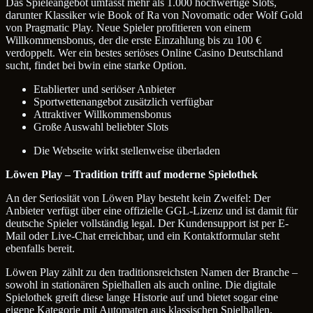
Das Spieleangebot umfasst mehr als 1.000 hochwertige Slots,
darunter Klassiker wie Book of Ra von Novomatic oder Wolf Gold
von Pragmatic Play. Neue Spieler profitieren von einem
Willkommensbonus, der die erste Einzahlung bis zu 100 €
verdoppelt. Wer ein bestes seriöses Online Casino Deutschland
sucht, findet bei bwin eine starke Option.
Etablierter und seriöser Anbieter
Sportwettenangebot zusätzlich verfügbar
Attraktiver Willkommensbonus
Große Auswahl beliebter Slots
Die Webseite wirkt stellenweise überladen
Löwen Play – Tradition trifft auf moderne Spielothek
An der Seriosität von Löwen Play besteht kein Zweifel: Der
Anbieter verfügt über eine offizielle GGL-Lizenz und ist damit für
deutsche Spieler vollständig legal. Der Kundensupport ist per E-
Mail oder Live-Chat erreichbar, und ein Kontaktformular steht
ebenfalls bereit.
Löwen Play zählt zu den traditionsreichsten Namen der Branche –
sowohl in stationären Spielhallen als auch online. Die digitale
Spielothek greift diese lange Historie auf und bietet sogar eine
eigene Kategorie mit Automaten aus klassischen Spielhallen.