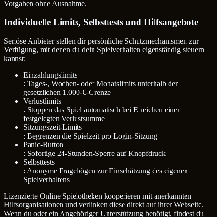
Vorgaben ohne Ausnahme.
Individuelle Limits, Selbsttests und Hilfsangebote
Seriöse Anbieter stellen dir persönliche Schutzmechanismen zur
Verfügung, mit denen du dein Spielverhalten eigenständig steuern
kannst:
Einzahlungslimits
: Tages-, Wochen- oder Monatslimits unterhalb der
gesetzlichen 1.000-€-Grenze
Verlustlimits
: Stoppen das Spiel automatisch bei Erreichen einer
festgelegten Verlustsumme
Sitzungszeit-Limits
: Begrenzen die Spielzeit pro Login-Sitzung
Panic-Button
: Sofortige 24-Stunden-Sperre auf Knopfdruck
Selbsttests
: Anonyme Fragebögen zur Einschätzung des eigenen
Spielverhaltens
Lizenzierte Online Spielotheken kooperieren mit anerkannten
Hilfsorganisationen und verlinken diese direkt auf ihrer Webseite.
Wenn du oder ein Angehöriger Unterstützung benötigt, findest du