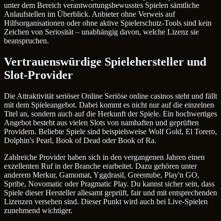
unter dem Bereich verantwortungsbewusstes Spielen sämtliche
Anlaufstellen im Überblick. Anbieter ohne Verweis auf
Hilfsorganisationen oder ohne aktive Spielerschutz-Tools sind kein
Zeichen von Seriosität – unabhängig davon, welche Lizenz sie
beanspruchen.
Vertrauenswürdige Spielehersteller und
Slot-Provider
Die Attraktivität seriöser Online Seriöse online casinos steht und fällt
mit dem Spieleangebot. Dabei kommt es nicht nur auf die einzelnen
Titel an, sondern auch auf die Herkunft der Spiele. Ein hochwertiges
Angebot besteht aus vielen Slots von namhaften und geprüften
Providern. Beliebte Spiele sind beispielsweise Wolf Gold, El Torero,
Dolphin's Pearl, Book of Dead oder Book of Ra.
Zahlreiche Provider haben sich in den vergangenen Jahren einen
exzellenten Ruf in der Branche erarbeitet. Dazu gehören unter
anderem Merkur, Gamomat, Yggdrasil, Greentube, Play'n GO,
Spribe, Novomatic oder Pragmatic Play. Du kannst sicher sein, dass
Spiele dieser Hersteller allesamt geprüft, fair und mit entsprechenden
Lizenzen versehen sind. Dieser Punkt wird auch bei Live-Spielen
zunehmend wichtiger.