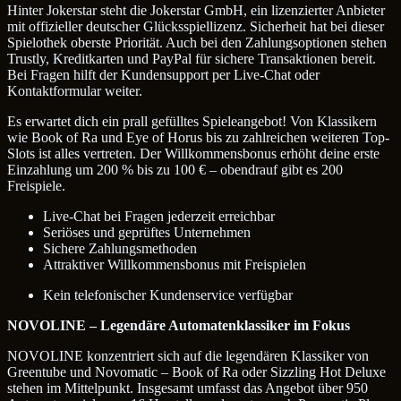
Hinter Jokerstar steht die Jokerstar GmbH, ein lizenzierter Anbieter
mit offizieller deutscher Glücksspiellizenz. Sicherheit hat bei dieser
Spielothek oberste Priorität. Auch bei den Zahlungsoptionen stehen
Trustly, Kreditkarten und PayPal für sichere Transaktionen bereit.
Bei Fragen hilft der Kundensupport per Live-Chat oder
Kontaktformular weiter.
Es erwartet dich ein prall gefülltes Spieleangebot! Von Klassikern
wie Book of Ra und Eye of Horus bis zu zahlreichen weiteren Top-
Slots ist alles vertreten. Der Willkommensbonus erhöht deine erste
Einzahlung um 200 % bis zu 100 € – obendrauf gibt es 200
Freispiele.
Live-Chat bei Fragen jederzeit erreichbar
Seriöses und geprüftes Unternehmen
Sichere Zahlungsmethoden
Attraktiver Willkommensbonus mit Freispielen
Kein telefonischer Kundenservice verfügbar
NOVOLINE – Legendäre Automatenklassiker im Fokus
NOVOLINE konzentriert sich auf die legendären Klassiker von
Greentube und Novomatic – Book of Ra oder Sizzling Hot Deluxe
stehen im Mittelpunkt. Insgesamt umfasst das Angebot über 950