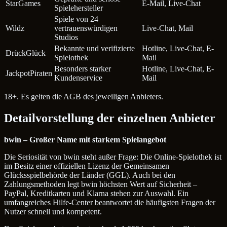
StarGames
E-Mail, Live-Chat
Spielehersteller
Spiele von 24
Wildz
vertrauenswürdigen
Live-Chat, Mail
Studios
Bekannte und verifizierte
Hotline, Live-Chat, E-
DrückGlück
Spielothek
Mail
Besonders starker
Hotline, Live-Chat, E-
JackpotPiraten
Kundenservice
Mail
18+. Es gelten die AGB des jeweiligen Anbieters.
Detailvorstellung der einzelnen Anbieter
bwin – Großer Name mit starkem Spielangebot
Die Seriosität von bwin steht außer Frage: Die Online-Spielothek ist
im Besitz einer offiziellen Lizenz der Gemeinsamen
Glücksspielbehörde der Länder (GGL). Auch bei den
Zahlungsmethoden legt bwin höchsten Wert auf Sicherheit –
PayPal, Kreditkarten und Klarna stehen zur Auswahl. Ein
umfangreiches Hilfe-Center beantwortet die häufigsten Fragen der
Nutzer schnell und kompetent.