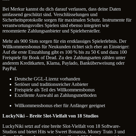
Bei Merkur kannst du dich darauf verlassen, dass deine Daten
umfassend geschützt sind. Verschlüsselungen und
Sicherheitsprotokolle sorgen für maximalen Schutz. Instrumente für
verantwortungsvolles Spielen sind ebenso integriert wie
renommierte Zahlungsanbieter und Spielehersteller.
Mehr als 900 Slots sorgen für ein erstklassiges Spielerlebnis. Der
Willkommensbonus für Neukunden richtet sich eher an Einsteiger:
Auf die erste Einzahlung gibt es 100 % bis zu 50 € und dazu 100
Freispiele für Book of Dead. Zu den Zahlungsarten zählen unter
anderem Kreditkarten, Klarna, Paylado, Banküberweisung oder
PayPal.
Deutsche GGL-Lizenz vorhanden
Seriöser und traditionsreicher Anbieter
Freispiele als Teil des Willkommensbonus
Exzellente Auswahl an Zahlungsmethoden
Willkommensbonus eher für Anfänger geeignet
LuckyNiki – Breite Slot-Vielfalt von 18 Studios
LuckyNiki setzt auf eine breite Slot-Vielfalt von 18 Software-
Studios und bietet Hits wie Sweet Bonanza, Money Train 3 und