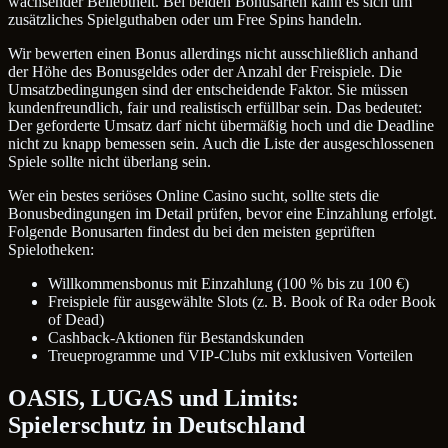
wachsender Beliebtheit. Bei beiden Bonusarten kann es sich um
zusätzliches Spielguthaben oder um Free Spins handeln.
Wir bewerten einen Bonus allerdings nicht ausschließlich anhand
der Höhe des Bonusgeldes oder der Anzahl der Freispiele. Die
Umsatzbedingungen sind der entscheidende Faktor. Sie müssen
kundenfreundlich, fair und realistisch erfüllbar sein. Das bedeutet:
Der geforderte Umsatz darf nicht übermäßig hoch und die Deadline
nicht zu knapp bemessen sein. Auch die Liste der ausgeschlossenen
Spiele sollte nicht überlang sein.
Wer ein bestes seriöses Online Casino sucht, sollte stets die
Bonusbedingungen im Detail prüfen, bevor eine Einzahlung erfolgt.
Folgende Bonusarten findest du bei den meisten geprüften
Spielotheken:
Willkommensbonus mit Einzahlung (100 % bis zu 100 €)
Freispiele für ausgewählte Slots (z. B. Book of Ra oder Book
of Dead)
Cashback-Aktionen für Bestandskunden
Treueprogramme und VIP-Clubs mit exklusiven Vorteilen
OASIS, LUGAS und Limits:
Spielerschutz in Deutschland