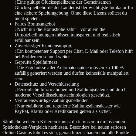
: Eine gültige Glücksspiellizenz der Gemeinsamen
Glücksspielbehörde der Länder ist der wichtigste Indikator für
eine sichere Spielumgebung. Ohne diese Lizenz solltest du
nicht spielen.
Faires Bonusangebot
: Nicht nur die Bonushöhe zählt – vor allem die
Umsatzbedingungen müssen transparent und realistisch
erfüllbar sein.
Zuverlässiger Kundensupport
: Ein kompetenter Support per Chat, E-Mail oder Telefon hilft
bei Problemen schnell weiter.
Geprüfte Spielfairness
: Die Ergebnisse aller Automatenspiele müssen zu 100 %
zufällig generiert werden und dürfen keinesfalls manipuliert
sein.
Datenschutz und Verschlüsselung
: Persönliche Informationen und Zahlungsdaten sind durch
moderne Verschlüsselungstechnologien geschützt.
Vertrauenswürdige Zahlungsmethoden
: Nur etablierte und regulierte Zahlungsdienstleister wie
PayPal, Klarna oder Kreditkarten gelten als sicher.
Sämtliche weiteren Kriterien kannst du in unserem umfassenden
Spielotheken-Vergleich nachlesen. Besonders bei neuen seriösen
Online Casinos lohnt es sich, genau hinzuschauen und alle Punkte