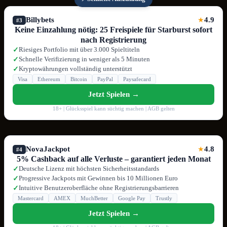
Billybets
4.9
★
#3
Keine Einzahlung nötig: 25 Freispiele für Starburst sofort
nach Registrierung
Riesiges Portfolio mit über 3.000 Spieltiteln
✓
Schnelle Verifizierung in weniger als 5 Minuten
✓
Kryptowährungen vollständig unterstützt
✓
Visa
Ethereum
Bitcoin
PayPal
Paysafecard
Jetzt Spielen →
18+ | Glücksspiel kann süchtig machen | AGB gelten
NovaJackpot
4.8
★
#4
5% Cashback auf alle Verluste – garantiert jeden Monat
Deutsche Lizenz mit höchsten Sicherheitsstandards
✓
Progressive Jackpots mit Gewinnen bis 10 Millionen Euro
✓
Intuitive Benutzeroberfläche ohne Registrierungsbarrieren
✓
Mastercard
AMEX
MuchBetter
Google Pay
Trustly
Jetzt Spielen →