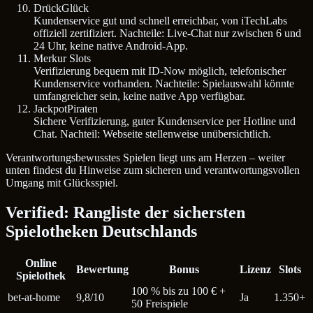
DrückGlück
Kundenservice gut und schnell erreichbar, von iTechLabs
offiziell zertifiziert. Nachteile: Live-Chat nur zwischen 6 und
24 Uhr, keine native Android-App.
Merkur Slots
Verifizierung bequem mit ID-Now möglich, telefonischer
Kundenservice vorhanden. Nachteile: Spielauswahl könnte
umfangreicher sein, keine native App verfügbar.
JackpotPiraten
Sichere Verifizierung, guter Kundenservice per Hotline und
Chat. Nachteil: Webseite stellenweise unübersichtlich.
Verantwortungsbewusstes Spielen liegt uns am Herzen – weiter
unten findest du Hinweise zum sicheren und verantwortungsvollen
Umgang mit Glücksspiel.
Verified: Rangliste der sichersten
Spielotheken Deutschlands
Online
Bewertung
Bonus
Lizenz
Slots
Spielothek
100 % bis zu 100 € +
bet-at-home
9,8/10
Ja
1.350+
50 Freispiele