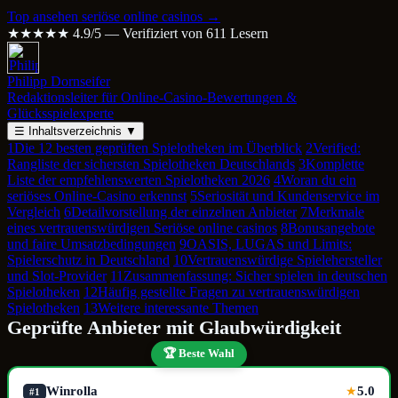
Top ansehen seriöse online casinos →
★★★★★
4.9/5 — Verifiziert von 611 Lesern
Philipp Dornseifer
Redaktionsleiter für Online-Casino-Bewertungen &
Glücksspielexperte
☰
Inhaltsverzeichnis
▼
1
Die 12 besten geprüften Spielotheken im Überblick
2
Verified:
Rangliste der sichersten Spielotheken Deutschlands
3
Komplette
Liste der empfehlenswerten Spielotheken 2026
4
Woran du ein
seriöses Online-Casino erkennst
5
Seriosität und Kundenservice im
Vergleich
6
Detailvorstellung der einzelnen Anbieter
7
Merkmale
eines vertrauenswürdigen Seriöse online casinos
8
Bonusangebote
und faire Umsatzbedingungen
9
OASIS, LUGAS und Limits:
Spielerschutz in Deutschland
10
Vertrauenswürdige Spielehersteller
und Slot-Provider
11
Zusammenfassung: Sicher spielen in deutschen
Spielotheken
12
Häufig gestellte Fragen zu vertrauenswürdigen
Spielotheken
13
Weitere interessante Themen
Geprüfte Anbieter mit Glaubwürdigkeit
🏆 Beste Wahl
Winrolla
5.0
★
#1